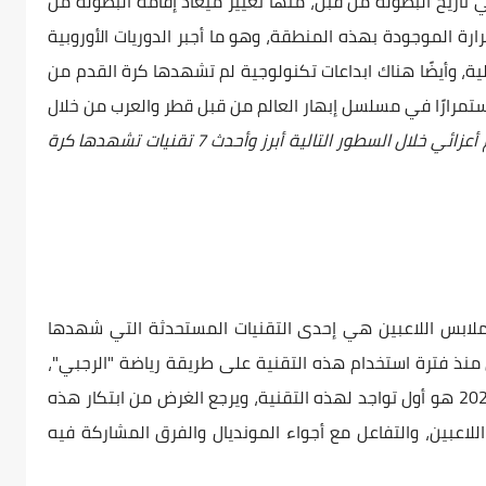
تاريخ البطولة من قبل، منها تغيير ميعاد إقامة البطولة من
رة الموجودة بهذه المنطقة، وهو ما أجبر الدوريات الأوروبية
ية، وأيضًا هناك ابداعات تكنولوجية لم تشهدها كرة القدم من
ستمرارًا في مسلسل إبهار العالم من قبل قطر والعرب من خلال
نستعرض معكم أعزائي خلال السطور التالية أبرز وأحدث 7 تقنيات تشهدها كرة
 ملابس اللاعبين هي إحدى التقنيات المستحدثة التي شهدها
ت الفيفا تدرس منذ فترة استخدام هذه التقنية على طريقة رياضة "الرجبي"،
وقد صرحت من الممكن أن يكون كأس العالم 2022 هو أول تواجد لهذه التقنية، ويرجع الغرض من ابتكار هذه
لاعبين، والتفاعل مع أجواء المونديال والفرق المشاركة فيه