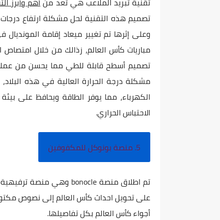
تقنية تبريد الملاعب هي تعد من
أهم وأبرز الت
تصميم هذه التقنية لحل مشكلة ارتفاع درجات ا
وعلى إثرها تم تغيير ميعاد إقامة المونديال ف
مباريات كأس العالم، زذالك من خلال امتصاص ا
تصميم أسطح قابلة للطي مما يحسن من عمليا
مشكلة درجة الحرارة العالية في هذه البلاد، 
الكهرباء، مما يوفر الطاقة ويحافظ على بيئة
الاحتباس الحراري.
5. منصة بونوكل للمكفوفين
تم اطلاق منصة bonocle وه
على تحويل احداث كأس العالم إلى نصوص مكتوب
أجواء كأس العالم بكل تفاصيلها.