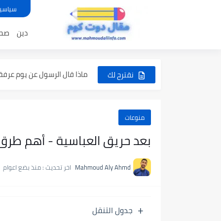
سياسي
أسباب ظاهرة النينو | كيف تنشأ 
دين
صح
خطبة يوم عرفة للنبي ﷺ كامل
أحاديث العشر الأوائل من ذي ا
ماذا قال الرسول عن يوم عرفة؟ 
نقترح لك
فضل المساهمة في تعليم الق
أهم أحاديث يوم عرفة الصحيح
منوعات
بعد حريق العباسية - أهم طرق 
Mahmoud Aly Ahmd
اخر تحديث :
منذ بضع اعوام
جدول التنقل