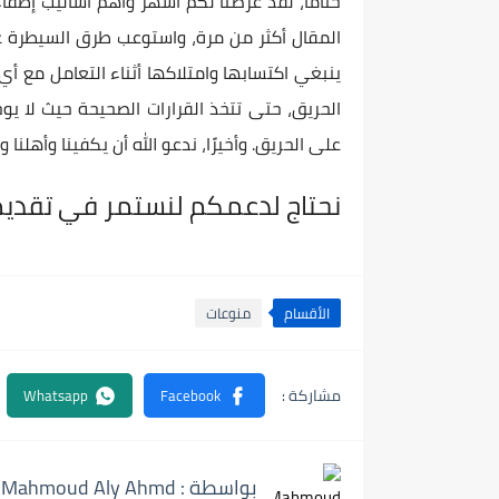
ختامًا، لقد عرضنا لكم أشهر وأهم أساليب إطفاء
المقال أكثر من مرة، واستوعب طرق السيطرة عل
ينبغي اكتسابها وامتلاكها أثناء التعامل مع أي
الحريق، حتى تتخذ القرارات الصحيحة حيث لا يو
على الحريق. وأخيرًا، ندعو الله أن يكفينا وأهلنا و
نحتاج لدعمكم لنستمر في تقديم 
الأقسام
منوعات
بواسطة : Mahmoud Aly Ahmd