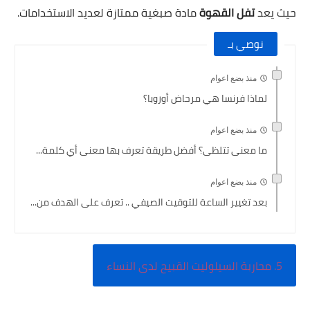
حيث يعد
تفل القهوة
مادة صبغية ممتازة لعديد الاستخدامات.
نوصي بـ
منذ بضع اعوام
لماذا فرنسا هي مرحاض أوروبا؟
منذ بضع اعوام
ما معنى تتلظى؟ أفضل طريقة تعرف بها معنى أي كلمة...
منذ بضع اعوام
بعد تغيير الساعة للتوقيت الصيفي .. تعرف على الهدف من...
5. محاربة السيلوليت القبيح لدى النساء