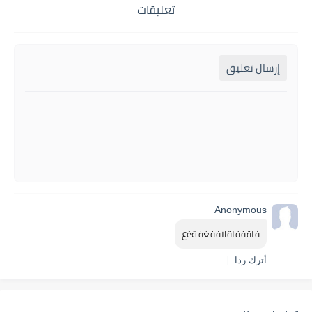
تعليقات
إرسال تعليق
Anonymous
فاقفقاقلاففغفةèغ
أترك ردا