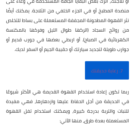
أو ثلاجتك، اترك بعض البقايا الجافة المستخدمة في وعاء على
منضدة المطبخ أو في الجزء الخلفي من الثلاجة. يمكنك أيضًا
نثر القهوة المطحونة المجففة المستعملة على بساط للتخلص
من روائح السجاد (اتركها طوال الليل وفركها بالمكنسة
الكهربائية في الصباح). أو اربطي بعضها في جورب قديم أو
جوارب طويلة لتجديد سيارتك أو حقيبة الجيم أو السفر لديك.
7. رعاية حديقتك
ربما تكون إعادة استخدام القهوة القديمة هي الأكثر شيوعًا
في الحديقة من أجل الحفاظ عليها وازدهارها، فهي مفيدة
للنبات والتربة بدرجة كبيرة، ويمكنك استخدام تفل القهوة
المستعملة بعدة طرق، منها الآتي: