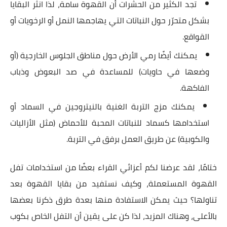
تجد الكثير من الحشرات أن القهوة سامة، لذا انثر البقايا
بشكل متحرّر حول النباتات التي يهاجمها النمل أو الرخويات أو
القواقع.
يمكنك أيضًا رمي الأرض حول مناطق الجلوس الخارجية (أو
وضعها في حاويات) للمساعدة في صد البعوض وذباب
الفاكهة.
يمكنك مزج التربة الغنية بالنيتروجين في السماد أو
استخدامها كسماد للنباتات المحبة للأحماض (مثل الأزاليات
والكوبية) عن طريق العمل برفق في التربة.
ختامًا، لقد عرضنا لكم أعزائي القراء بعضًا من استخدامات تفل
القهوة المستعملة، وكيف نستفيد من بقايا القهوة بعد
تناولها؟ حيث يمكن الاستفادة منها بعدة طرق ذكرنا بعضها
بالأعلى، وهناك المزيد، لذا كن على يقين أن التفل الخاص بكوب