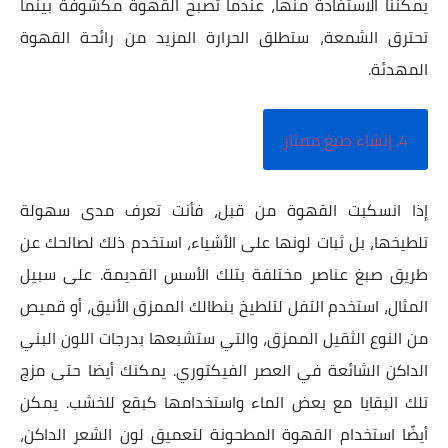
يمكننا الاستفادة منها، عندما تصبح القهوة مكشوفة بينما
تحترق الشمعة، ستطلق الحرارة المزيد من رائحة القهوة
المهدئة.
4. إنشاء صبغ ممتاز
إذا انسكبت القهوة من قبل، فأنت تعرف مدى سهولة
تلطيخها، بل ثبات لونها على الأشياء، استخدم ذلك لصالحك عن
طريق صبغ عناصر مختلفة بتلك الأسس القديمة. على سبيل
المثال، استخدم التفل لتلطيخ بنطالك الممزق الأنيق، أو قميص
من النوع الثقيل الممزق، والتي ستشبعها بدرجات اللون البني
الداكن الشائعة في العصر الفيكتوري. يمكنك أيضا حتى مزج
تلك البقايا مع بعض الماء واستخدامها كبقع للخشب. يمكن
أيضًا استخدام القهوة المطحونة لتعميق لون الشعر الداكن،