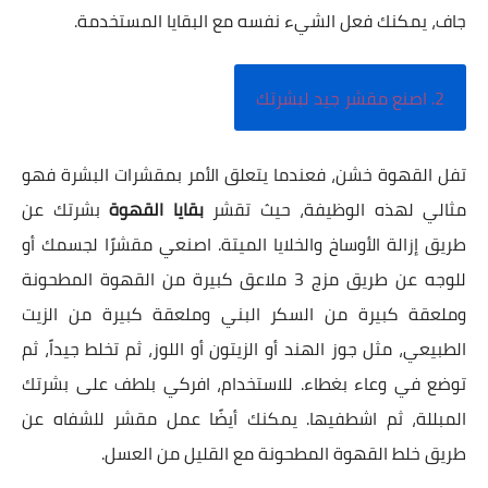
جاف، يمكنك فعل الشيء نفسه مع البقايا المستخدمة.
2. اصنع مقشر جيد لبشرتك
تفل القهوة خشن، فعندما يتعلق الأمر بمقشرات البشرة فهو
مثالي لهذه الوظيفة، حيث تقشر
بقايا القهوة
بشرتك عن
طريق إزالة الأوساخ والخلايا الميتة. اصنعي مقشرًا لجسمك أو
للوجه عن طريق مزج 3 ملاعق كبيرة من القهوة المطحونة
وملعقة كبيرة من السكر البني وملعقة كبيرة من الزيت
الطبيعي، مثل جوز الهند أو الزيتون أو اللوز، ثم تخلط جيداً، ثم
توضع في وعاء بغطاء. للاستخدام، افركي بلطف على بشرتك
المبللة، ثم اشطفيها. يمكنك أيضًا عمل مقشر للشفاه عن
طريق خلط القهوة المطحونة مع القليل من العسل.