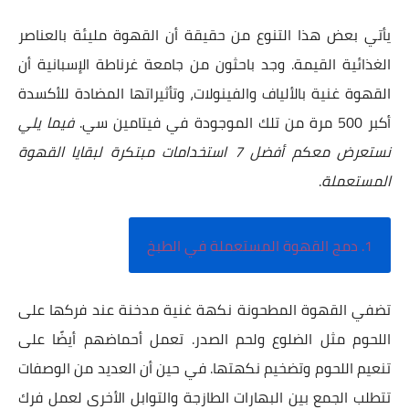
يأتي بعض هذا التنوع من حقيقة أن القهوة مليئة بالعناصر
الغذائية القيمة. وجد باحثون من جامعة غرناطة الإسبانية أن
القهوة غنية بالألياف والفينولات، وتأثيراتها المضادة للأكسدة
أكبر 500 مرة من تلك الموجودة في فيتامين سي.
فيما يلي
نستعرض معكم أفضل 7 استخدامات مبتكرة لبقايا القهوة
المستعملة
.
1. دمج القهوة المستعملة في الطبخ
تضفي القهوة المطحونة نكهة غنية مدخنة عند فركها على
اللحوم مثل الضلوع ولحم الصدر. تعمل أحماضهم أيضًا على
تنعيم اللحوم وتضخيم نكهتها. في حين أن العديد من الوصفات
تتطلب الجمع بين البهارات الطازجة والتوابل الأخرى لعمل فرك