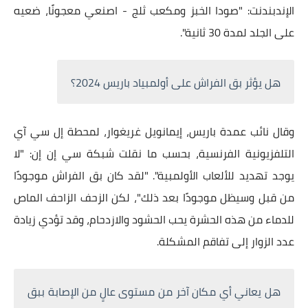
الإندبندنت: "صودا الخبز ومكعب ثلج - اصنعي معجونًا، ضعيه
على الجلد لمدة 30 ثانية".
هل يؤثر بق الفراش على أولمبياد باريس 2024؟
وقال نائب عمدة باريس، إيمانويل غريغوار، لمحطة إل سي آي
التلفزيونية الفرنسية، بحسب ما نقلت شبكة سي إن إن: "لا
يوجد تهديد للألعاب الأولمبية". "لقد كان بق الفراش موجودًا
من قبل وسيظل موجودًا بعد ذلك"، لكن الزحف الزاحف الماص
للدماء من هذه الحشرة يحب الحشود والازدحام، وقد تؤدي زيادة
عدد الزوار إلى تفاقم المشكلة.
هل يعاني أي مكان آخر من مستوى عالٍ من الإصابة ببق