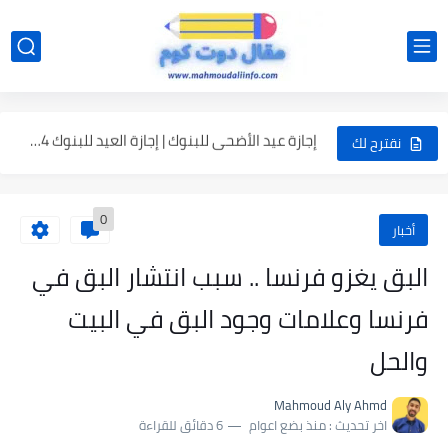
لماذا الشبع كارثة صحية؟
ما معنى تتلظى؟ أفضل طريقة تعرف بها معنى أي كلمة...
إجازة عيد الأضحى للبنوك | إجازة العيد للبنوك 2024
اجازة العيد الأضحى للقطاع الخاص والحكومي | إجازة العيد الأضحى...
نقترح لك
أفضل طريقة للمذاكرة بدون ملل | طرق ذكية للمذاكرة
0
أخبار
البق يغزو فرنسا .. سبب انتشار البق في
فرنسا وعلامات وجود البق في البيت
والحل
Mahmoud Aly Ahmd
اخر تحديث :
منذ بضع اعوام
6 دقائق للقراءة