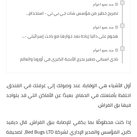
منذ بضع اعوام
تصريح خطير من مؤسس شات جي بي تي - استخدام...
منذ بضع اعوام
هجوم على داليا زيادة بعد حوارها مع باحث إسرائيلي -...
منذ بضع اعوام
نادي اسباني صغير يحرج الأندية الكبرى في أوروبا والعالم
أول الأشياء هي الوقاية. عند وصولك إلى غرفتك في الفندق،
احتفظ بأمتعتك في الحمام، بعيدًا عن الأماكن التي قد يتواجد
فيها بق الفراش.
إذا كنت محظوظًا بما يكفي للإصابة ببق الفراش، قال ديفيد
كاين، المؤسس والمدير الإداري لشركة Bed Bugs LTD، لصحيفة