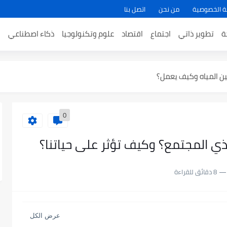
ة الخصوصية
من نحن
اتصل بنا
ثر ترميمًا لعقولنا
ة
تطوير ذاتي
اجتماع
اقتصاد
علوم وتكنولوجيا
ذكاء اصطناعي
ا
وائد عظيمة لفضل سيد الاستغفار
ين المياه وكيف يعمل؟
ارات بين الماضي والمستقبل
0
 الإسلام
ي الإسلام
ذي المجتمع؟ وكيف تؤثر على حياتنا؟
دوث الزلازل
8 دقائق للقراءة
لمتوسطة