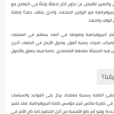
التغيير للأفضل، بل تكون أكثر تحفظًا وثباتًا في التعامل مع
يروقراطية هو الروتين المتجمد، والذي يتطلب جهدًا إضافيًا
 الوقت والجهد.
شار البيروقراطية وتغولها في البلاد يساهم في العمليات
ضرائب لفترات زمنية أطول، وتحول الأرباح في اتجاهات أخرى
س فيه المنشأة نشاطها الاقتصادي، خاصة فيما يتعلق بالأصول
تنا؟
 تنشئ أنظمة رسمية معقدة، يركز على القواعد والسياسات
 في نظرية ماكس فيبر مؤسس كلمة البيروقراطية، فقد تشير
محددة؛ وهو أمر بالغ الأهمية من أجل التنظيم ﻛﻤﺎ كان الأمر في