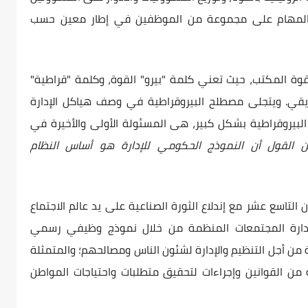
المهام على مجموعة من الموظفين في إطار معين حسب
ة المكتب، حيث تعني كلمة "بيرو" القوة، وكلمة "قراطية"
قي. ويتجلى مصطلح البيروقراطية في وصف هياكل الإدارة
البيروقراطية بشكل كبير، هى المسئولة الأولى والأخيرة في
 القول أن النموذج الحكومي للإدارة هو أساس النظام
التاسع عشر مع إندلاع الثورة الصناعية على يد عالم الاجتماع
 نظريته على إدارة المجتمعات المنظمة من خلال نموذج وظيفي رسمي
ن أجل التنظيم والإدارة لشئون الناس ومصالحهم؛ والمتمثلة
ن القوانين وإجراءات لتحقيق متطلبات واحتياجات المواطن