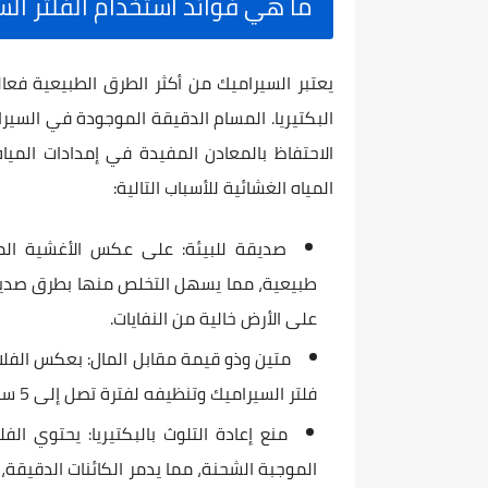
ما هي فوائد استخدام الفلتر ال
يعتبر السيراميك من أكثر الطرق الطبيعية فعا
البكتيريا. المسام الدقيقة الموجودة في السيراميك
الاحتفاظ بالمعادن المفيدة في إمدادات المياه.
المياه الغشائية للأسباب التالية:
صديقة للبيئة: على عكس الأغشية الم
طبيعية، مما يسهل التخلص منها بطرق صديقة 
على الأرض خالية من النفايات.
متين وذو قيمة مقابل المال: بعكس الفلات
فلتر السيراميك وتنظيفه لفترة تصل إلى 5 سنوات أو 50,000 لتر.
منع إعادة التلوث بالبكتيريا: يحتوي ا
الموجبة الشحنة، مما يدمر الكائنات الدقيقة، و