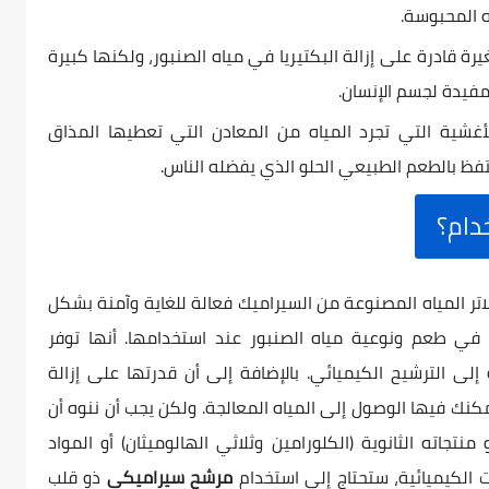
ه المحبوسة.
يرة قادرة على إزالة البكتيريا في مياه الصنبور، ولكنها كبيرة
مفيدة لجسم الإنسان.
شية التي تجرد المياه من المعادن التي تعطيها المذاق
تفظ بالطعم الطبيعي الحلو الذي يفضله الناس.
دام؟
لاتر المياه المصنوعة من السيراميك فعالة للغاية وآمنة بشكل
ا في طعم ونوعية مياه الصنبور عند استخدامها. أنها توفر
لى الترشيح الكيميائي. بالإضافة إلى أن قدرتها على إزالة
كنك فيها الوصول إلى المياه المعالجة. ولكن يجب أن ننوه أن
منتجاته الثانوية (الكلورامين وثلاثي الهالوميثان) أو المواد
مرشح سيراميكي
ذو قلب