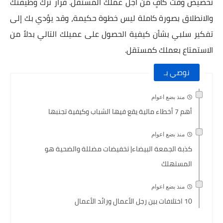
تخصيص وقت كافٍ من أجل عملك المستقل. قرار ترك وظيفتك
والانطلاق بصورة كاملة ليس خطوة حكيمة، وقد يؤدي بك إلى
تفكير سلبي بشأن كيفية الحصول على عميلك التالي بدلاً من
الاستمتاع بعملك كمستقل.
نوصي بـ
منذ بضع اعوام
أهم 7 أخطاء مالية يقع فيها الشباب وكيفية تجنبها
منذ بضع اعوام
كذبة الجمعة البيضاء| تخفيضات مضللة والضحية هو
المستهلك
منذ بضع اعوام
10 اختلافات بين رجل الأعمال ورائد الأعمال