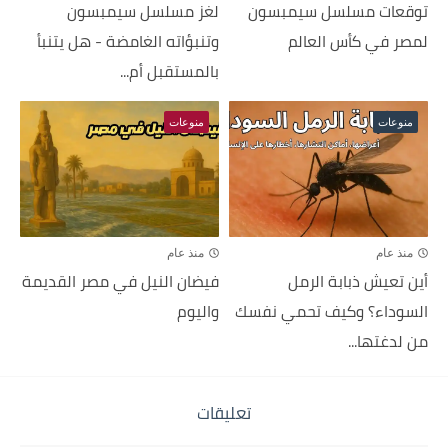
توقعات مسلسل سيمبسون
لغز مسلسل سيمبسون
لمصر في كأس العالم
وتنبؤاته الغامضة - هل يتنبأ
بالمستقبل أم...
منوعات
منوعات
منذ عام
منذ عام
أين تعيش ذبابة الرمل
فيضان النيل في مصر القديمة
السوداء؟ وكيف تحمي نفسك
واليوم
من لدغتها...
تعليقات