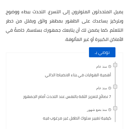
يميل المتحدثون المتوترون إلى التسرع. التحدث ببطء ووضوح
وبتركيز يساعدك على الظهور بمظهر واثق ويقلل من خطر
التلعثم. كما يضمن لك أن يتابعك جمهورك بسلاسة، خاصةً في
الأماكن الكبيرة أو غير المألوفة.
نوصي بـ
منذ عام
أهمية الهوايات في بناء الانضباط الذاتي
منذ عام
7 نصائح لتعزيز الثقة بالنفس عند التحدث أمام الجمهور
منذ بضع شهور
كيفية تغيير سلوك الطفل غير مرغوب فيه