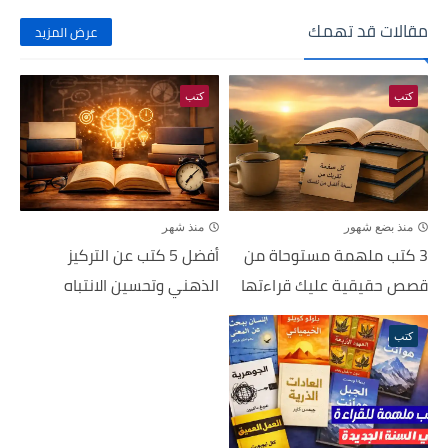
مقالات قد تهمك
عرض المزيد
كتب
كتب
منذ بضع شهور
منذ شهر
3 كتب ملهمة مستوحاة من
أفضل 5 كتب عن التركيز
قصص حقيقية عليك قراءتها
الذهني وتحسين الانتباه
كتب