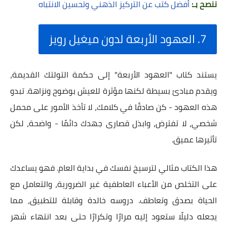
ننصح بـ:
أفضل كتب عن التركيز الذهني وتحسين الانتباه
7. العهود الأربعة لدون ميغيل رويز
يستند كتاب "العهود الأربعة" إلى حكمة التولتك القديمة،
ويقدم مبادئ بسيطة لكنها مؤثرة للعيش بوضوح ونزاهة. تبدو
هذه العهود - كن صادقًا في كلامك، لا تأخذ الأمور على محمل
شخصي، لا تفترض، وابذل قصارى جهدك دائمًا - واضحة، لكن
تأثيرها عميق.
هذا الكتاب مثالي لترسيخ نفسك في بداية العام. فهو يساعدك
على التخلص من الأعباء العاطفية غير الضرورية، والتعامل مع
الحياة بصدق وتعاطف. دروسه خالدة وقابلة للتطبيق، مما
يجعله دليلًا ستعود إليه مرارًا وتكرارًا حتى بعد انتهاء شهر