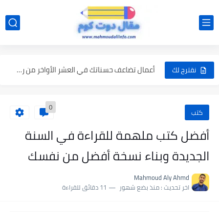
في ليلة 27 من رمضان .. ماذا تفعل في ليلة...
كيف تتحرى ليلة القدر؟ دليل عملي لاغتنام أعظم ليلة في...
أعمال تضاعف حسناتك في العشر الأواخر من رمضان لا تفوّت...
نقترح لك
السنن المهجورة في رمضان: 7 سنن نبوية يغفل عنها كثير...
0
ماك بوك نيو 2026 MacBook Neo: كل ما تريد معرفته...
كتب
هل تم اغتيال نتنياهو؟ حقيقة مقتل نتنياهو بين الشائعة والواقع
أفضل كتب ملهمة للقراءة في السنة
عدد ساعات الصيام في رمضان 2026 في مصر رسميًا .....
الجديدة وبناء نسخة أفضل من نفسك
رمضان 2026 كام يوم؟ هل يكون 29 أم 30 يومًا؟
Mahmoud Aly Ahmd
أفضل 10 عادات يومية تغير حياتك للأفضل
اخر تحديث :
منذ بضع شهور
11 دقائق للقراءة
قابيل وهابيل في القرآن: حين انتصر الحسد وخسر الإنسان