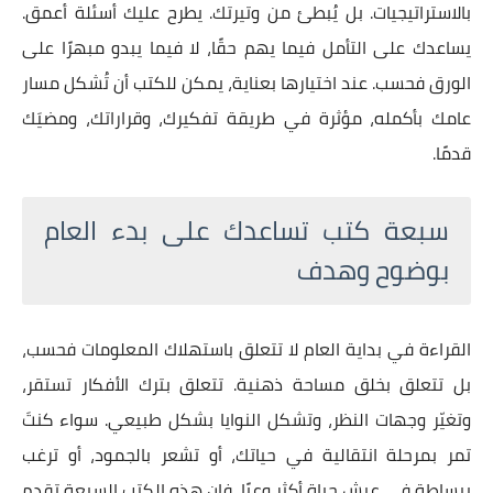
بالاستراتيجيات. بل يُبطئ من وتيرتك. يطرح عليك أسئلة أعمق.
يساعدك على التأمل فيما يهم حقًا، لا فيما يبدو مبهرًا على
الورق فحسب. عند اختيارها بعناية، يمكن للكتب أن تُشكل مسار
عامك بأكمله، مؤثرة في طريقة تفكيرك، وقراراتك، ومضيَك
قدمًا.
سبعة كتب تساعدك على بدء العام
بوضوح وهدف
القراءة في بداية العام لا تتعلق باستهلاك المعلومات فحسب،
بل تتعلق بخلق مساحة ذهنية. تتعلق بترك الأفكار تستقر،
وتغيّر وجهات النظر، وتشكل النوايا بشكل طبيعي. سواء كنتَ
تمر بمرحلة انتقالية في حياتك، أو تشعر بالجمود، أو ترغب
ببساطة في عيش حياة أكثر وعيًا، فإن هذه الكتب السبعة تقدم