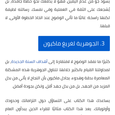
يسود جو من عدم اليقين. فهو لا يدفعك نحو خطط جامدة، بل
يُشجعك على الثقة في العملية وفي نفسك. رسالته لطيفة
لكنها راسخة: غالبًا ما تأتي الوضوح عند اتخاذ الخطوة الأولى، لا
قبلها.
3. الجوهرية لغريغ ماكيون
كثيرًا ما نفقد الوضوح لا لافتقارنا إلى
أهداف السنة الجديدة
، بل
لمحاولتنا القيام بالكثير خلالها. تتناول الجوهرية هذه المشكلة
المعاصرة بدقة وهدوء. يجادل ماكيون بأن النجاح لا يأتي من بذل
المزيد من الجهد، بل من بذل جهد أقل، ولكن بجودة أفضل.
يساعدك هذا الكتاب على التساؤل حول التزاماتك وحدودك
وأولوياتك. يعد هذا الكتاب مثاليًا للقراء الذين يبدأون العام