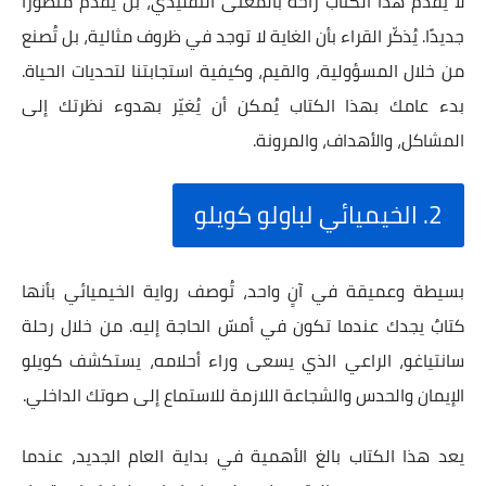
لا يُقدم هذا الكتاب راحة بالمعنى التقليدي، بل يُقدم منظورًا
جديدًا. يُذكّر القراء بأن الغاية لا توجد في ظروف مثالية، بل تُصنع
من خلال المسؤولية، والقيم، وكيفية استجابتنا لتحديات الحياة.
بدء عامك بهذا الكتاب يُمكن أن يُغيّر بهدوء نظرتك إلى
المشاكل، والأهداف، والمرونة.
2. الخيميائي لباولو كويلو
بسيطة وعميقة في آنٍ واحد، تُوصف رواية الخيميائي بأنها
كتابٌ يجدك عندما تكون في أمسّ الحاجة إليه. من خلال رحلة
سانتياغو، الراعي الذي يسعى وراء أحلامه، يستكشف كويلو
الإيمان والحدس والشجاعة اللازمة للاستماع إلى صوتك الداخلي.
يعد هذا الكتاب بالغ الأهمية في بداية العام الجديد، عندما