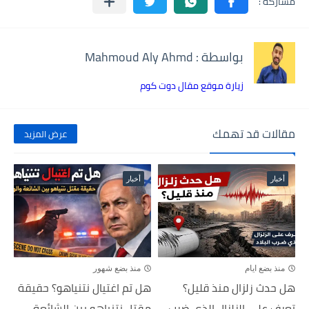
بواسطة : Mahmoud Aly Ahmd
زيارة موقع مقال دوت كوم
مقالات قد تهمك
عرض المزيد
أخبار
أخبار
منذ بضع ايام
منذ بضع شهور
هل حدث زلزال منذ قليل؟
هل تم اغتيال نتنياهو؟ حقيقة
تعرف على الزلزال الذي ضرب...
مقتل نتنياهو بين الشائعة