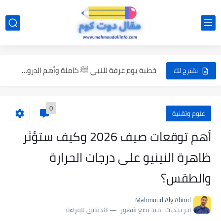
أهم توقعات صيف 2026 وكيف ستؤثر ظاهرة النينيو على درجات...
أسباب ظاهرة النينو | كيف تنشأ وما تأثيرها على المناخ...
خطبة يوم عرفة للنبي ﷺ كاملة وأهم الدروس المستفادة منها
نقترح لك
أحاديث العشر الأوائل من ذي الحجة وفضل هذه الأيام في...
0
ماذا قال الرسول عن يوم عرفة؟ أبرز أحاديث يوم عرفة...
علوم وتقنية
فضل المساهمة في تعليم القرآن
أهم توقعات صيف 2026 وكيف ستؤثر
أهم أحاديث يوم عرفة الصحيحة مع الشرح المبسط
ظاهرة النينيو على درجات الحرارة
أهم مصادر الدخل السلبي 2026 | أفكار مربحة لزيادة دخلك...
والطقس؟
موعد الشروق بعد تغيير الساعة
Mahmoud Aly Ahmd
أهم فوائد النوم الصحي: 10 فوائد مذهلة لتحسين صحتك وحياتك
اخر تحديث :
منذ بضع شهور
8 دقائق للقراءة