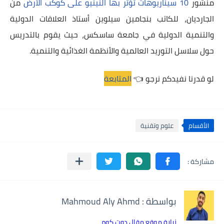
منشور
10 سيناريوهات تؤثر بها النينيو على كوكب الأرض
من
الجارديان، للكاتب بنجامين سيلوين أستاذ العلاقات الدولية
والتنمية الدولية في جامعة ساسكس، حيث يقوم بالتدريس
حول سلاسل التوريد العالمية والأنظمة الغذائية والتنمية.
لو قدرنا نفيدكم نرجو 👈
المتابعة
الأقسام
علوم وتقنية
بواسطة : Mahmoud Aly Ahmd
زيارة موقع مقال دوت كوم