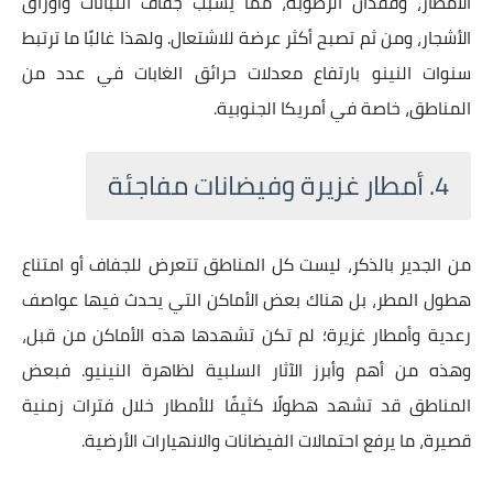
الأمطار، وفقدان الرطوبة، مما يسبب جفاف النباتات وأوراق
الأشجار، ومن ثم تصبح أكثر عرضة للاشتعال. ولهذا غالبًا ما ترتبط
سنوات النينو بارتفاع معدلات حرائق الغابات في عدد من
المناطق، خاصة في أمريكا الجنوبية.
4. أمطار غزيرة وفيضانات مفاجئة
من الجدير بالذكر، ليست كل المناطق تتعرض للجفاف أو امتناع
هطول المطر، بل هناك بعض الأماكن التي يحدث فيها عواصف
رعدية وأمطار غزيرة؛ لم تكن تشهدها هذه الأماكن من قبل،
وهذه من أهم وأبرز الآثار السلبية لظاهرة النينيو. فبعض
المناطق قد تشهد هطولًا كثيفًا للأمطار خلال فترات زمنية
قصيرة، ما يرفع احتمالات الفيضانات والانهيارات الأرضية.