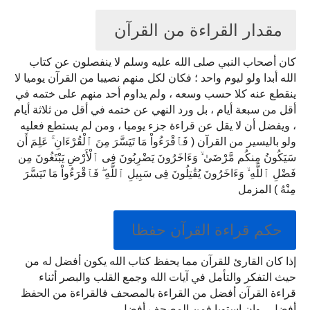
مقدار القراءة من القرآن 
كان أصحاب النبي صلى الله عليه وسلم لا ينفصلون عن كتاب 
الله أبدا ولو ليوم واحد ؛ فكان لكل منهم نصيبا من القرآن يوميا لا 
ينقطع عنه كلا حسب وسعه ، ولم يداوم أحد منهم على ختمه في 
أقل من سبعة أيام ، بل ورد النهي عن ختمه في أقل من ثلاثة أيام 
، ويفضل أن لا يقل عن قراءة جزء يوميا ، ومن لم يستطع فعليه 
ولو باليسير من القرآن ( فَٱقْرَءُواْ مَا تَيَسَّرَ مِنَ ٱلْقُرْءَانِ ۚ عَلِمَ أَن 
سَيَكُونُ مِنكُم مَّرْضَىٰ ۙ وَءَاخَرُونَ يَضْرِبُونَ فِى ٱلْأَرْضِ يَبْتَغُونَ مِن 
فَضْلِ ٱللَّهِ ۙ وَءَاخَرُونَ يُقَٰتِلُونَ فِى سَبِيلِ ٱللَّهِ ۖ فَٱقْرَءُواْ مَا تَيَسَّرَ 
مِنْهُ ) المزمل
حكم قراءة القرآن حفظا 
إذا كان القارئ للقرآن مما يحفظ كتاب الله يكون أفضل له من 
حيث التفكر والتأمل في آيات الله وجمع القلب والبصر أثناء 
قراءة القرآن أفضل من القراءة بالمصحف فالقراءة من الحفظ 
أفضل ، وإن استويا فمن المصحف أفضل .