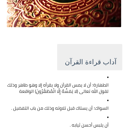
أحكام قراءة القرآن الكريم
آداب قراءة القرآن 
الطهارة؛ أن لا يمس القرآن ولا يقرأه إلا وهو طاهر وذلك 
لقول الله تعالى (لا يَمَسُّهُ إِلَّا الْمُطَهَّرُونَ) الواقعة 
السواك؛ أن يستاك قبل تلاوته وذلك من باب التفضيل .
أن يلبس أحسن ثيابه .