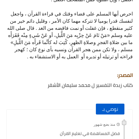
احرص أيها المسلم على قضاء وقتك في قراءة القرآن ، واجعل 
لنفسك قدرا يوميا لا تتركه مهما كان الأمر ، وقليل دائم خير من 
كثير منقطع ، فإن غفلت أو نمت فاقضه من الغد . قال صلى الله 
عليه وسلم «مَنْ نَامَ عَنْ حِزْبِه مَنَ اللَّيلِ، أو عَنْ شَيءٍ مِنْه فَقَرَأَه 
ما بين صَلاةِ الفجرِ وصلاةِ الظهرِ، كُتِبَ له كأنَّما قَرأَه مَنَ اللَّيلِ» 
مسلم ، ولا تكن ممن هجر القرآن ونسيه بأى نوع كان ؛ كهجر 
قراءته أو ترتيله أو تدبره أو  العمل به أو الاستشفاء به .
المصدر:
كتاب زبدة التفسير ل محمد سليمان الأشقر
نوصي بـ
منذ بضع شهور
فضل المساهمة في تعليم القرآن