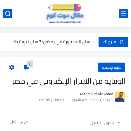
كيف تتحرى ليلة القدر؟ دليل عملي لاغتنام أعظم ليلة في...
أعمال تضاعف حسناتك في العشر الأواخر من رمضان لا تفوّت...
السنن المهجورة في رمضان: 7 سنن نبوية يغفل عنها كثير...
نقترح لك
ماك بوك نيو 2026 MacBook Neo: كل ما تريد معرفته...
0
هل تم اغتيال نتنياهو؟ حقيقة مقتل نتنياهو بين الشائعة والواقع
علوم وتقنية
عدد ساعات الصيام في رمضان 2026 في مصر رسميًا .....
الوقاية من الابتزاز الإلكتروني في مصر
رمضان 2026 كام يوم؟ هل يكون 29 أم 30 يومًا؟
Mahmoud Aly Ahmd
أفضل 10 عادات يومية تغير حياتك للأفضل
اخر تحديث :
منذ بضع شهور
9 دقائق للقراءة
قابيل وهابيل في القرآن: حين انتصر الحسد وخسر الإنسان
جدول التنقل
إبليس في القرآن: أول العاصين ودروس الكِبر التي لا تُغتفر