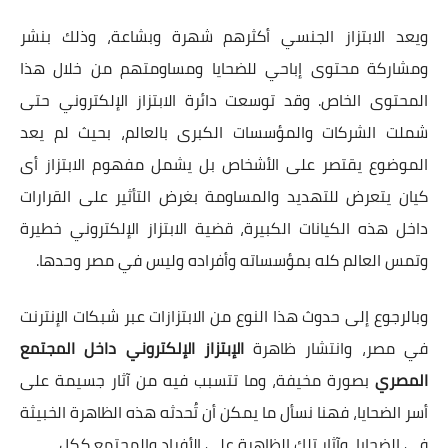
ويعد الابتزاز الجنسي أكثرهم شهرة وبشاعة، وذلك بنشر
ومشاركة محتوى إباحي للضحايا ومساومتهم من خلال هذا
المحتوى الخاص. وقد توسعت دائرة الابتزاز الإلكتروني حتى
شملت الشركات والمؤسسات الكبرى بالعالم، بحيث لم يعد
الموضوع يقتصر على الأشخاص بل يشمل مفهوم الابتزاز أى
كيان يتعرض للتهديد والمساومة بغرض التأثير على القرارات
داخل هذه الكيانات الكبيرة، قضية الابتزاز الإلكتروني خطيرة
وتمس العالم كله بمؤسساته وأفراده وليس في مصر وحدها.
وبالرجوع إلى حدوث هذا النوع من الابتزازات عبر شبكات الإنترنت
في مصر، وانتشار ظاهرة
الإبتزاز الإلكتروني داخل المجتمع
المصري
بصورة مخيفة، وما تتسبب فيه من آثار جسيمة على
أسر الضحايا، فهنا نسأل ما يمكن أن تُحدثه هذه الظاهرة الخبيثة
في الضحايا، وآثار تلك الظاهرة على الأفراد والمجتمع ككل.