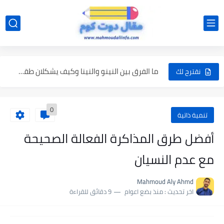
أهم خطوات تعلم اللغة الإنجليزية من الصفر
متى تنتهي ظاهرة النينو؟ أحدث التوقعات وما الذي يحدث بعد...
ما الفرق بين النينو والنينا وكيف يشكلان طقس الأرض...
نقترح لك
أهم توقعات صيف 2026 وكيف ستؤثر ظاهرة النينيو على درجات...
0
أسباب ظاهرة النينو | كيف تنشأ وما تأثيرها على المناخ...
تنمية ذاتية
خطبة يوم عرفة للنبي ﷺ كاملة وأهم الدروس المستفادة منها
أفضل طرق المذاكرة الفعالة الصحيحة
أحاديث العشر الأوائل من ذي الحجة وفضل هذه الأيام في...
مع عدم النسيان
ماذا قال الرسول عن يوم عرفة؟ أبرز أحاديث يوم عرفة...
Mahmoud Aly Ahmd
فضل المساهمة في تعليم القرآن
اخر تحديث :
منذ بضع اعوام
9 دقائق للقراءة
أهم أحاديث يوم عرفة الصحيحة مع الشرح المبسط