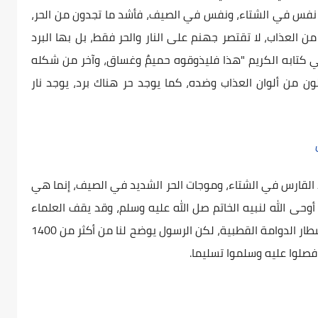
: نفس في الشتاء، ونفس في الصيف، فأشد ما تجدون من الحر،
ن العذاب، لا تقتصر جهنم على النار والحر فقط، بل بها البرد
ي كتابه الكريم "هذا فليذوقوه حميمٌ وغساق، وآخر من شكله
لون من ألوان العذاب وضده، كما يوجد حر هناك برد، يوجد نار
برد القارس في الشتاء، وموجات الحر الشديد في الصيف، إنما هي
حى الله لنبيه الخاتم صل الله عليه وسلم، وقد يقف العلماء
والخبراء إلى حد أن ظاهرة البرد القارس تقع لانشطار الدوامة القطبية، لكن الرسول يوضح لنا من أكثر من 1400
فصلوا عليه وسلموا تسليما.