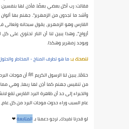
فقالت: رب أكل بعضي بعضًا. فأذن لها بنفسين
وأشد ما تجدون من الزمهرير". جهنم بها ألوان م
القارس وهو الزمهرير، يقول سبحانه وتعالى ف
أزواج"، وهذا يبين لنا أن النار تحتوي على كل 
ويوجد زمهرير وهكذا.
ننصحك بـ:
ما هو تطرف المناخ - المخاطر والحلول
ختامًا، يبين لنا الرسول الكريم ﷺ أن موجات ال
من تنفيس جهنم كما أذِن لها ربها، وهي مما أو
عام السبب وراء حدوث موجات البرد من كل عام، 
لو قدرنا نفيدك،
نرجو دعمنا بـ
المتابعة
❤