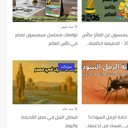
منذ شهر
مبسون عن الفائز بكأس
توقعات مسلسل سيمبسون لمصر
في كأس العالم
منوعات
منذ عام
بابة الرمل السوداء؟
فيضان النيل في مصر القديمة
 نفسك من لدغتها...
واليوم