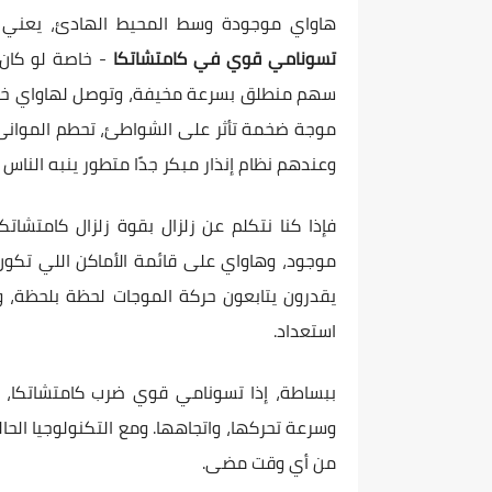
هاواي موجودة وسط المحيط الهادئ، يعني هي
تسونامي قوي في كامتشاتكا
- خاصة لو كان ا
سهم منطلق بسرعة مخيفة، وتوصل لهاواي خل
موجة ضخمة تأثر على الشواطئ، تحطم الموانئ،
وعندهم نظام إنذار مبكر جدًا متطور ينبه الناس
فإذا كنا نتكلم عن زلزال بقوة زلزال كامتشاتك
موجود، وهاواي على قائمة الأماكن اللي تكون
يقدرون يتابعون حركة الموجات لحظة بلحظة، و
استعداد.
ببساطة، إذا تسونامي قوي ضرب كامتشاتكا، 
وسرعة تحركها، واتجاهها. ومع التكنولوجيا الح
من أي وقت مضى.