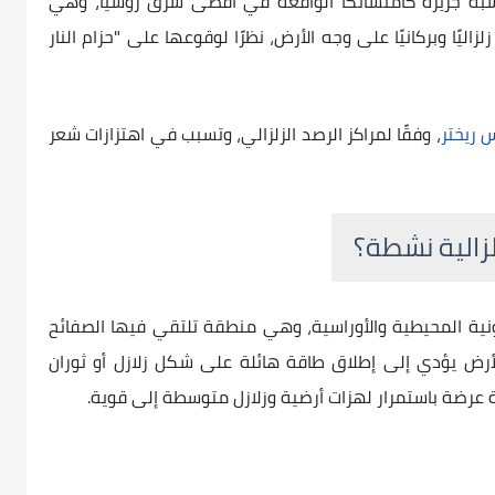
ه جزيرة كامتشاتكا الواقعة في أقصى شرق روسيا، وهي
ليًا وبركانيًا على وجه الأرض، نظرًا لوقوعها على "حزام النار
 ريختر
، وفقًا لمراكز الرصد الزلزالي، وتسبب في اهتزازات شعر
لزالية نشطة؟
ونية المحيطية والأوراسية، وهي منطقة تلتقي فيها الصفائح
أرض يؤدي إلى إطلاق طاقة هائلة على شكل زلازل أو ثوران
 عرضة باستمرار لهزات أرضية وزلازل متوسطة إلى قوية.