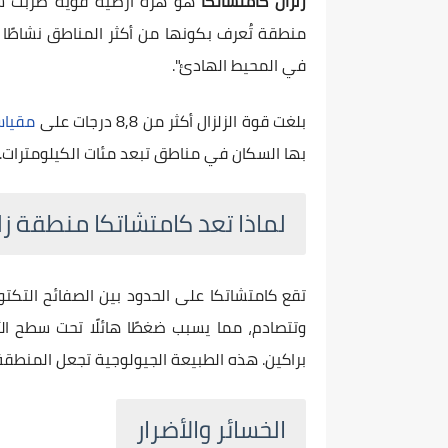
زلزال كامتشاتكا
هو هزة أرضية قوية ضربت شب
منطقة تُعرف بكونها من أكثر المناطق نشاطًا زلزا
في المحيط الهادئ".
بلغت قوة الزلزال أكثر من 8,8 درجات على
مقياس
بها السكان في مناطق تبعد مئات الكيلومترات.
لماذا تعد كامتشاتكا منطقة ز
تقع كامتشاتكا على الحدود بين الصفائح التكت
وتتصادم، مما يسبب ضغطًا هائلًا تحت سطح ال
براكين. هذه الطبيعة الجيولوجية تجعل المنطقة
الخسائر والأضرار