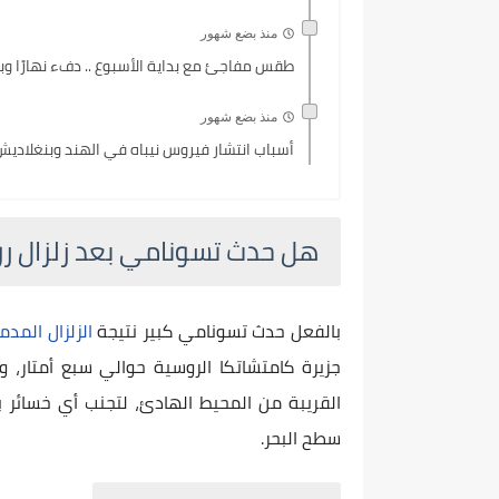
منذ بضع شهور
طقس مفاجئ مع بداية الأسبوع .. دفء نهارًا وبرو
منذ بضع شهور
أسباب انتشار فيروس نيباه في الهند وبنغلاديش
هل حدث تسونامي بعد زلزال رو
بالفعل حدث تسونامي كبير نتيجة
الزلزال المدم
جزيرة كامتشاتكا الروسية حوالي سبع أمتار، و
القريبة من المحيط الهادئ، لتجنب أي خسائر
سطح البحر.