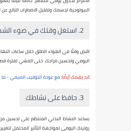
الالتزام بجدول يومي منتظم، خاصةً فيما يتعلق
البيولوجية لجسمك وتقليل الاضطراب الناتج عن تغ
2. استغل وقتك في ضوء الشمس الطبيعي قدر الإمكان
اقضِ وقتًا في الهواء الطلق خلال ساعات الن
اليومي وتحسين مزاجك. حتى المشي لفترة قصيرة 
قد يهمك أيضًا:
مع عودة التوقيت الصيفي - ما ه
3. حافظ على نشاطك
يساعد النشاط البدني المنتظم على تحسين مزاج
روتينك اليومي لمواجهة التأثير المحتمل لتغيير