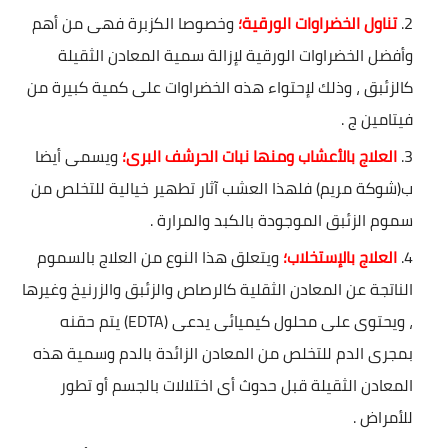
تناول الخضراوات الورقية؛
وخصوصا الكزبرة فهى من أهم
وأفضل الخضراوات الورقية لإزالة سمية المعادن الثقيلة
كالزئبق ، وذلك لإحتواء هذه الخضراوات على كمية كبيرة من
فيتامين ج .
العلاج بالأعشاب ومنها نبات الحرشف البرى؛
ويسمى أيضا
ب(شوكة مريم) فلهذا العشب آثار تطهير خيالية للتخلص من
سموم الزئبق الموجودة بالكبد والمرارة .
العلاج بالإستخلاب؛
ويتعلق هذا النوع من العلاج بالسموم
الناتجة عن المعادن الثقلية كالرصاص والزئبق والزرنيخ وغيرها
، ويحتوى على محلول كيميائى يدعى (EDTA) يتم حقنه
بمجرى الدم للتخلص من المعادن الزائدة بالدم وسمية هذه
المعادن الثقيلة قبل حدوث أى اختلالات بالجسم أو تطور
للأمراض .