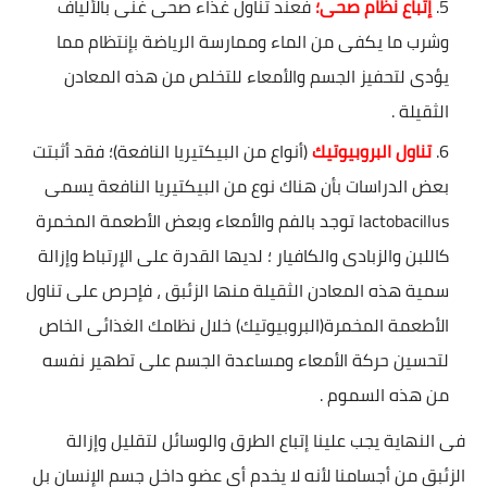
إتباع نظام صحى؛
فعند تناول غذاء صحى غنى بالألياف
وشرب ما يكفى من الماء وممارسة الرياضة بإنتظام مما
يؤدى لتحفيز الجسم والأمعاء للتخلص من هذه المعادن
الثقيلة .
تناول البروبيوتيك
(أنواع من البيكتيريا النافعة)؛ فقد أثبتت
بعض الدراسات بأن هناك نوع من البيكتيريا النافعة يسمى
lactobacillus توجد بالفم والأمعاء وبعض الأطعمة المخمرة
كاللبن والزبادى والكافيار ؛ لديها القدرة على الإرتباط وإزالة
سمية هذه المعادن الثقيلة منها الزئبق ، فإحرص على تناول
الأطعمة المخمرة(البروبيوتيك) خلال نظامك الغذائى الخاص
لتحسين حركة الأمعاء ومساعدة الجسم على تطهير نفسه
من هذه السموم .
فى النهاية يجب علينا إتباع الطرق والوسائل لتقليل وإزالة
الزئبق من أجسامنا لأنه لا يخدم أى عضو داخل جسم الإنسان بل