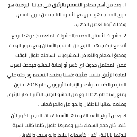
يعد من أهم مصادر
التسمم بالزئبق
فى حياتنا اليومية هو
حرق الفحم فهو يخرج مع الأبخرة الناتجة عن حرق الفحم ،
وكذلك أيضا تعدين الذهب .
حشوات الأسنان الفضية(الحشوات الملغمية) ؛ وهذا يرجع
أنه مع تركيب هذا النوع من الحشو بالأسنان ومع مرور الوقت
ومضغ الطعام والتعرض للمشروبات الساخنه طوال الوقت
فمن المحتمل حدوث اي كسر أو إصابة للحشو فيحدث تسرب
لمادة الزئبق بنسب ضئيلة ؛فهنا يعتمد التسمم ودرجته علي
الفترة والكمية . وأصدر الإتجاه الأوروربي عام 2018 قانون
بمنع إستخدام هذا النوع من الحشو لتجنب التأثير الضار للزئبق
ومنعه نهائيا للأطفال والحوامل والمرضعات .
بعض أنواع الأسماك ومنها الأسماك ذات الحجم الكبير لأن
كلما كان حجم السمك كبير وعمرها طويل كلما كانت نسبة
تلوثها بالزئبق أكبر ؛ كأسماك البلاط وابو سيف والقرش