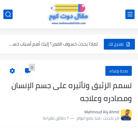
فيضان النيل في مصر القديمة واليوم
تحسين ذاكرة الأطفال بطرق يومية بسيطة
لماذا يحدث خسوف القمر؟ إليك أهم أسباب خسوف القمر
نقترح لك
القمر الدموي 2025: موعد الخسوف الكلي وأماكن الرؤية والبث المباشر
0
أفضل وقت لتناول حلوى المولد لتجنب أضرارها | مولد النبي...
صحة وغذاء
المولد النبوي .. ذكرى تحمل عبق المحبة والرحمة
تسمم الزئبق وتأثيره على جسم الإنسان
تأثير خفض سعر الفائدة على الذهب : ماذا يعني ذلك...
ومصادره وعلاجه
تأثير خفض سعر الفائدة على الشهادات - ماذا يعني ذلك...
Mahmoud Aly Ahmd
تأثير خفض سعر الفائدة على الدولار في مصر: ماذا ينتظر...
اخر تحديث :
منذ بضع اعوام
7 دقائق للقراءة
هواتف جوجل: المواصفات والأسعار وأهم المميزات في 2025