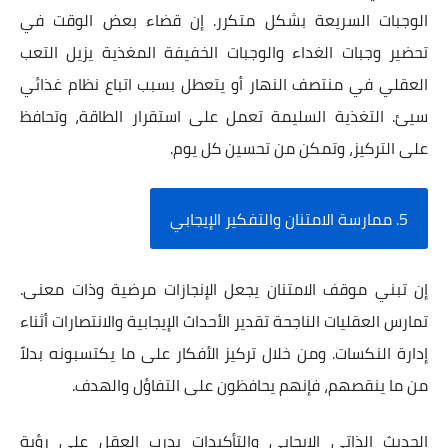
الوجبات السريعة بشكل متكرر. إن قضاء بعض الوقت في
تحضير وجبات الغداء والوجبات الخفيفة المغذية يزيل التعب
العقلي في منتصف النهار أو يتعطل بسبب اتباع نظام غذائي
سيئ. التغذية السليمة تعمل على استقرار الطاقة، وتحافظ
على التركيز، وتمكن من تحسين كل يوم.
5. ممارسة الامتنان والتفكير الإيجابي
إن تبني موقف الامتنان يجعل الإنجازات مرضية وذات معنى.
تمارس العقليات الناجحة تقدير الأحداث الإيجابية والانتصارات أثناء
إدارة النكسات. ومن خلال تركيز الأفكار على ما يكتسبونه بدلاً
من ما ينقصهم، فإنهم يحافظون على التفاؤل والهدف.
الحديث الذاتي الإيجابي والتأكيدات يدرب العقل على رؤية