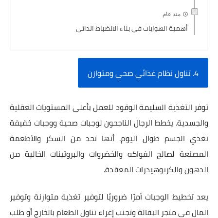
منذ عام
أهمية الهوايات في بناء الانضباط الذاتي
4. تناول نظام غذائي صحي ومتوازن
توفر التغذية السليمة الوقود للعمل بأعلى المستويات العقلية
والجسدية. يخطط الرجال الناجحون لوجبات صحية ووجبات خفيفة
تغذي الجسم طوال اليوم. أنها تحد من السكر والأطعمة
المصنعة لصالح الفواكه والخضروات والبروتينات الخالية من
الدهون والكربوهيدرات المعقدة.
يعد تخطيط الوجبات أمرًا ضروريًا لتوفير تغذية متوازنة وتوفير
المال في متجر البقالة وتجنب إغراء تناول الطعام بالخارج أو طلب