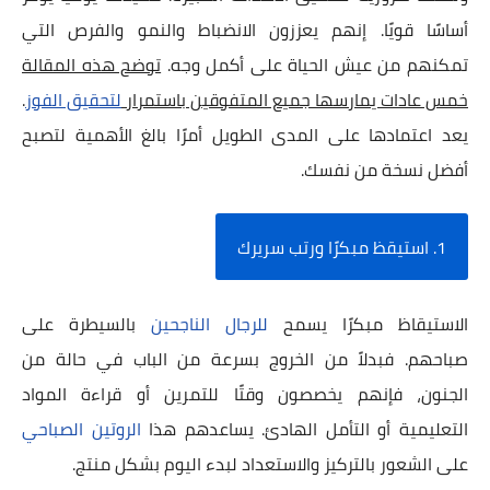
أساسًا قويًا. إنهم يعززون الانضباط والنمو والفرص التي
تمكنهم من عيش الحياة على أكمل وجه.
توضح هذه المقالة
خمس عادات يمارسها جميع المتفوقين باستمرار
لتحقيق الفوز
.
يعد اعتمادها على المدى الطويل أمرًا بالغ الأهمية لتصبح
أفضل نسخة من نفسك.
1. استيقظ مبكرًا ورتب سريرك
الاستيقاظ مبكرًا يسمح
للرجال الناجحين
بالسيطرة على
صباحهم. فبدلاً من الخروج بسرعة من الباب في حالة من
الجنون، فإنهم يخصصون وقتًا للتمرين أو قراءة المواد
التعليمية أو التأمل الهادئ. يساعدهم هذا
الروتين الصباحي
على الشعور بالتركيز والاستعداد لبدء اليوم بشكل منتج.