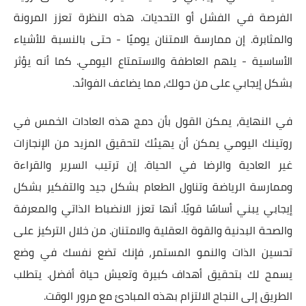
الفرصة في الفشل أو التحديات. هذه النظرة تعزز المرونة
والمثابرة. إن ممارسة الامتنان يوميًا - حتى بالنسبة للأشياء
الأساسية - يلهم العاطفة والاستمتاع اليومي. كما أنه يؤثر
بشكل إيجابي على من حولك، مما يضاعف الفوائد.
في النهاية، يمكن القول بأن دمج هذه العادات الخمس في
روتينك اليومي يمكن أن يهيئك لتحقيق المزيد من الإنجازات
غير العادية والرضا في الحياة. إن ترتيب السرير والقراءة
وممارسة الرياضة وتناول الطعام بشكل جيد والتفكير بشكل
إيجابي يبني أساسًا قويًا. أنها تعزز الانضباط الذاتي والمعرفة
والصحة البدنية والقوة العقلية والامتنان. من خلال التركيز على
تحسين الذات والنمو المستمر، فإنك تضع نفسك في وضع
يسمح لك بتحقيق أهداف كبيرة وتعيش حياة أفضل. يتطلب
الطريق إلى النجاح الالتزام بهذه المبادئ مع مرور الوقت.